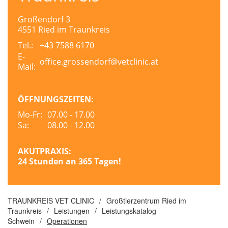
Großendorf 3
4551 Ried im Traunkreis
Tel.:
+43 7588 6170
E-
office.grossendorf@vetclinic.at
Mail:
ÖFFNUNGSZEITEN:
Mo-Fr:
07.00 - 17.00
Sa:
08.00 - 12.00
AKUTPRAXIS:
24 Stunden an 365 Tagen!
TRAUNKREIS VET CLINIC
/
Großtierzentrum Ried im
Traunkreis
/
Leistungen
/
Leistungskatalog
Schwein
/
Operationen