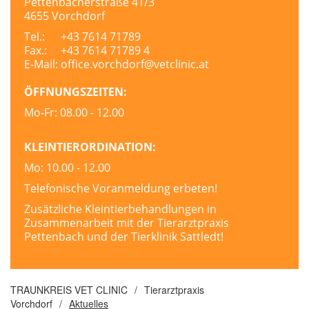
Pettenbacherstraße 41/3
4655 Vorchdorf
Tel.:
+43 7614 71789
Fax.:
+43 7614 71789 4
E-Mail:
office.vorchdorf@vetclinic.at
ÖFFNUNGSZEITEN:
Mo-Fr:
08.00 - 12.00
KLEINTIERORDINATION:
Mo: 10.00 - 12.00
Telefonische Voranmeldung erbeten!
Zusätzliche Kleintierbehandlungen in
Zusammenarbeit mit der Tierarztpraxis
Pettenbach und der Tierklinik Sattledt!
TRAUNKREIS VET CLINIC
/
Tierarztpraxis
Vorchdorf
/
Aktuelles