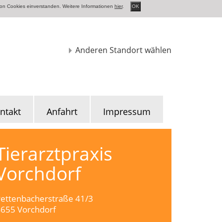
von Cookies einverstanden. Weitere Informationen
hier
.
OK
Anderen Standort wählen
ntakt
Anfahrt
Impressum
Tierarztpraxis
Vorchdorf
ettenbacherstraße 41/3
655 Vorchdorf