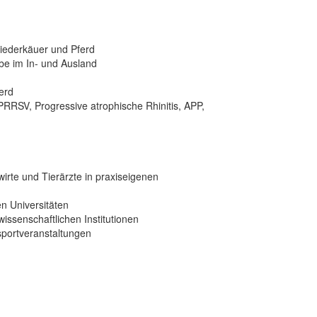
iederkäuer und Pferd
e im In- und Ausland
erd
PRRSV, Progressive atrophische Rhinitis, APP,
irte und Tierärzte in praxiseigenen
n Universitäten
issenschaftlichen Institutionen
tsportveranstaltungen