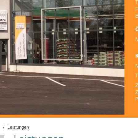
T
F
E
M
M
T
Z
Z
P
/
Leistungen