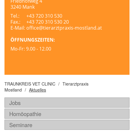
Friedhofweg 4
3240 Mank
Tel.:
+43 720 310 530
Fax.:
+43 720 310 530 20
E-Mail:
office@tierarztpraxis-mostland.at
ÖFFNUNGSZEITEN:
Mo-Fr:
9.00 - 12.00
TRAUNKREIS VET CLINIC
/
Tierarztpraxis
Mostland
/
Aktuelles
Jobs
Homöopathie
Seminare