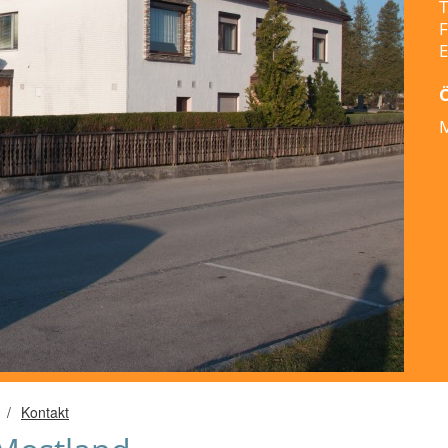
T
F
E
M
/
Kontakt