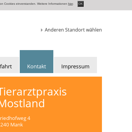
von Cookies einverstanden. Weitere Informationen
hier
.
OK
Anderen Standort wählen
fahrt
Kontakt
Impressum
Tierarztpraxis
Mostland
riedhofweg 4
3240 Mank